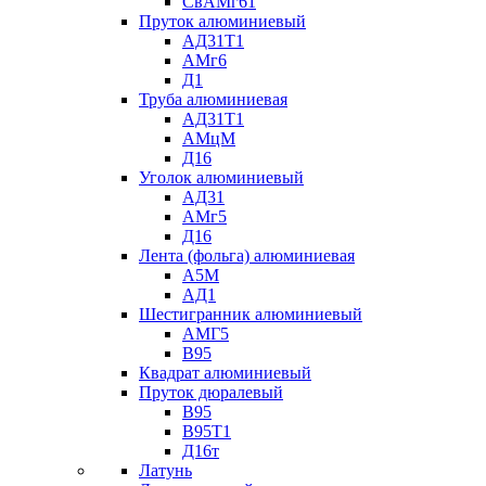
СвАМг61
Пруток алюминиевый
АД31Т1
АМг6
Д1
Труба алюминиевая
АД31Т1
АМцМ
Д16
Уголок алюминиевый
АД31
АМг5
Д16
Лента (фольга) алюминиевая
А5М
АД1
Шестигранник алюминиевый
АМГ5
В95
Квадрат алюминиевый
Пруток дюралевый
В95
В95Т1
Д16т
Латунь