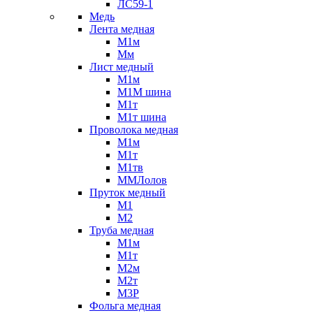
ЛС59-1
Медь
Лента медная
М1м
Мм
Лист медный
М1м
М1М шина
М1т
М1т шина
Проволока медная
М1м
М1т
М1тв
ММЛолов
Пруток медный
М1
М2
Труба медная
М1м
М1т
М2м
М2т
М3Р
Фольга медная