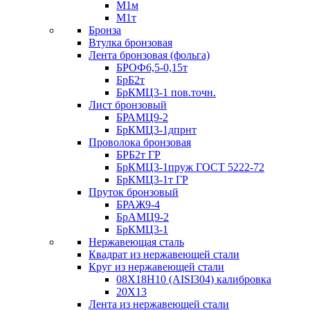
М1м
М1т
Бронза
Втулка бронзовая
Лента бронзовая (фольга)
БРОФ6,5-0,15т
БрБ2т
БрКМЦ3-1 пов.точн.
Лист бронзовый
БРАМЦ9-2
БрКМЦ3-1дпрнт
Проволока бронзовая
БРБ2т ГР
БрКМЦ3-1пруж ГОСТ 5222-72
БрКМЦ3-1т ГР
Пруток бронзовый
БРАЖ9-4
БрАМЦ9-2
БрКМЦ3-1
Нержавеющая сталь
Квадрат из нержавеющей стали
Круг из нержавеющей стали
08Х18Н10 (AISI304) калибровка
20Х13
Лента из нержавеющей стали