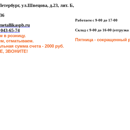
етербург, ул.Швецова, д.23, лит. Б,
36
Работаем с 9-00 до 17-00
etallikaspb.ru
 043-65-74
Склад с 9-00 до 16-00 (отгрузк
 в розницу.
Пятница - сокращенн
ый р
ем, отматываем.
ьная сумма счета - 2000 руб.
Е, ЗВОНИТЕ!