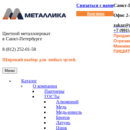
Связаться с нами
Санкт-П
Корзина
Офис 2-
zakaz@m
+7 (991)
Цветной металлопрокат
Продаем
в Санкт-Петербурге
Отреза
Минимал
8 (812) 252-01-58
ПИШИТ
Широкий выбор для любых целей.
Меню
Каталог
О компании
Партнеры
ГОСТы
Алюминий
Медь
Медь-никель
Бронза
Латунь
Цинк