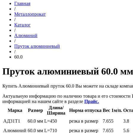
Главная
/
Металлопрокат
/
Каталог
/
Алюминий
/
Пруток алюминиевый
/
60.0
Пруток алюминиевый 60.0 м
Купить Алюминиевый пруток 60.0 Вы можете на складе комп
Актуальную информацию по наличию товара и его стоимости 
информацией на нашем сайте в разделе
Прайс.
Длина/
Марка
Размер
Норма отпуска
Вес 1м/п.
Оста
Ширина
АД31Т1
60.0 мм
L=450
резка в размер
7.655
3.8
Алюминий
60.0 мм
L=710
резка в размер
7.655
5.6