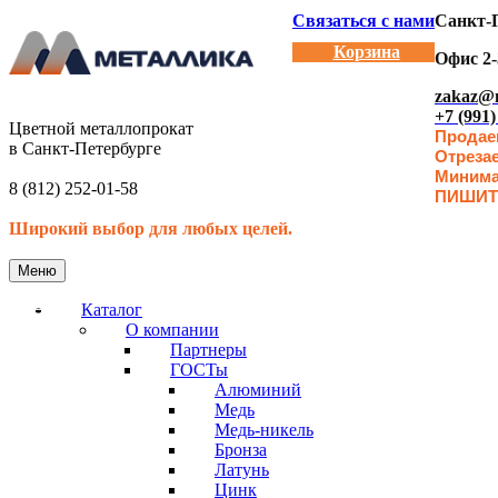
Связаться с нами
Санкт-П
Корзина
Офис 2-
zakaz@m
+7 (991)
Цветной металлопрокат
Продаем
в Санкт-Петербурге
Отреза
Минимал
8 (812) 252-01-58
ПИШИТ
Широкий выбор для любых целей.
Меню
Каталог
О компании
Партнеры
ГОСТы
Алюминий
Медь
Медь-никель
Бронза
Латунь
Цинк