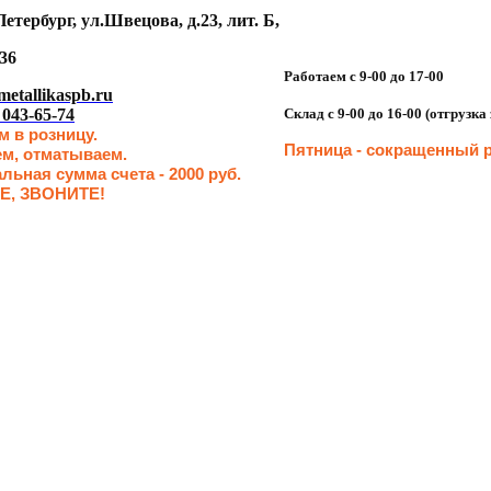
етербург, ул.Швецова, д.23, лит. Б,
36
Работаем с 9-00 до 17-00
etallikaspb.ru
 043-65-74
Склад с 9-00 до 16-00 (отгрузк
 в розницу.
Пятница - сокращенн
ый р
ем, отматываем.
ьная сумма счета - 2000 руб.
Е, ЗВОНИТЕ!