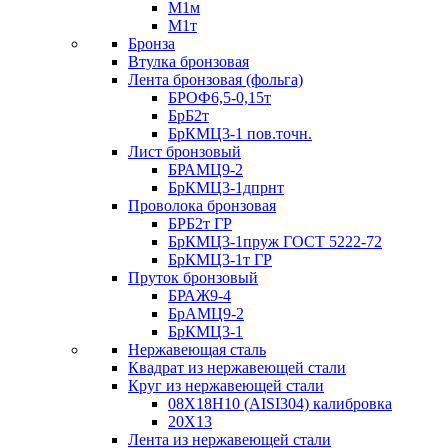
М1м
М1т
Бронза
Втулка бронзовая
Лента бронзовая (фольга)
БРОФ6,5-0,15т
БрБ2т
БрКМЦ3-1 пов.точн.
Лист бронзовый
БРАМЦ9-2
БрКМЦ3-1дпрнт
Проволока бронзовая
БРБ2т ГР
БрКМЦ3-1пруж ГОСТ 5222-72
БрКМЦ3-1т ГР
Пруток бронзовый
БРАЖ9-4
БрАМЦ9-2
БрКМЦ3-1
Нержавеющая сталь
Квадрат из нержавеющей стали
Круг из нержавеющей стали
08Х18Н10 (AISI304) калибровка
20Х13
Лента из нержавеющей стали