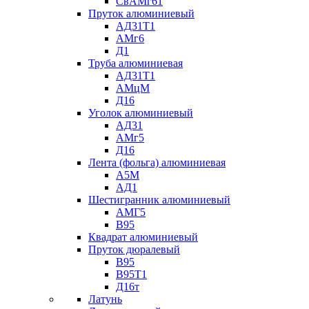
СвАМг61
Пруток алюминиевый
АД31Т1
АМг6
Д1
Труба алюминиевая
АД31Т1
АМцМ
Д16
Уголок алюминиевый
АД31
АМг5
Д16
Лента (фольга) алюминиевая
А5М
АД1
Шестигранник алюминиевый
АМГ5
В95
Квадрат алюминиевый
Пруток дюралевый
В95
В95Т1
Д16т
Латунь