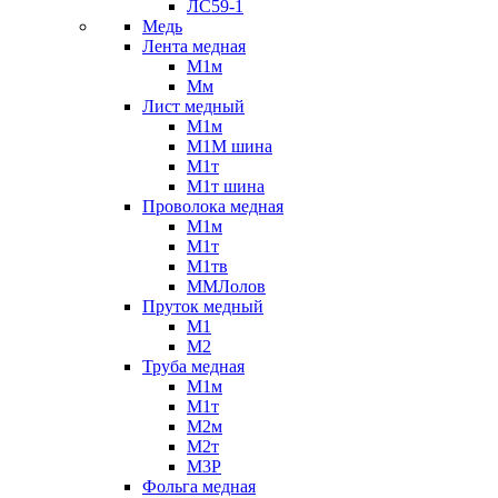
ЛС59-1
Медь
Лента медная
М1м
Мм
Лист медный
М1м
М1М шина
М1т
М1т шина
Проволока медная
М1м
М1т
М1тв
ММЛолов
Пруток медный
М1
М2
Труба медная
М1м
М1т
М2м
М2т
М3Р
Фольга медная