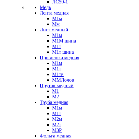
ЛС59-1
Медь
Лента медная
М1м
Мм
Лист медный
М1м
М1М шина
М1т
М1т шина
Проволока медная
М1м
М1т
М1тв
ММЛолов
Пруток медный
М1
М2
Труба медная
М1м
М1т
М2м
М2т
М3Р
Фольга медная