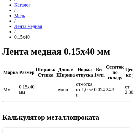
Каталог
/
Медь
/
Лента медная
/
0.15x40
Лента медная 0.15x40 мм
Остаток
Ширина/
Длина/
Норма
Вес
Цен
Марка
Размер
по
Стенка
Ширина
отпуска
1м/п.
кг,
складу
отмотка
0.15x40
от
Мм
рулон
от 1,0 м/
0.054
24.3
мм
2.3
п
Калькулятор металлопроката