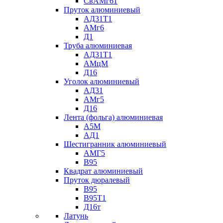
СвАМг61
Пруток алюминиевый
АД31Т1
АМг6
Д1
Труба алюминиевая
АД31Т1
АМцМ
Д16
Уголок алюминиевый
АД31
АМг5
Д16
Лента (фольга) алюминиевая
А5М
АД1
Шестигранник алюминиевый
АМГ5
В95
Квадрат алюминиевый
Пруток дюралевый
В95
В95Т1
Д16т
Латунь