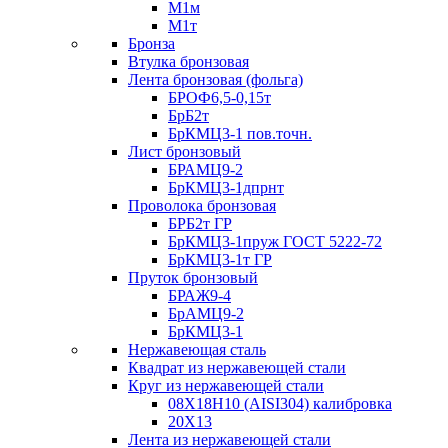
М1м
М1т
Бронза
Втулка бронзовая
Лента бронзовая (фольга)
БРОФ6,5-0,15т
БрБ2т
БрКМЦ3-1 пов.точн.
Лист бронзовый
БРАМЦ9-2
БрКМЦ3-1дпрнт
Проволока бронзовая
БРБ2т ГР
БрКМЦ3-1пруж ГОСТ 5222-72
БрКМЦ3-1т ГР
Пруток бронзовый
БРАЖ9-4
БрАМЦ9-2
БрКМЦ3-1
Нержавеющая сталь
Квадрат из нержавеющей стали
Круг из нержавеющей стали
08Х18Н10 (AISI304) калибровка
20Х13
Лента из нержавеющей стали