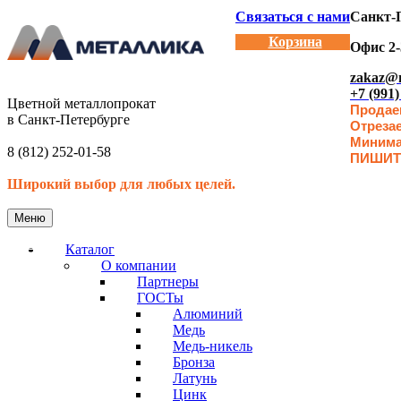
Связаться с нами
Санкт-П
Корзина
Офис 2-
zakaz@m
+7 (991)
Цветной металлопрокат
Продаем
в Санкт-Петербурге
Отреза
Минимал
8 (812) 252-01-58
ПИШИТ
Широкий выбор для любых целей.
Меню
Каталог
О компании
Партнеры
ГОСТы
Алюминий
Медь
Медь-никель
Бронза
Латунь
Цинк