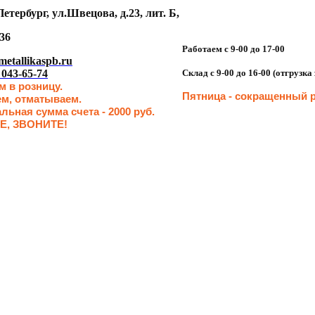
етербург, ул.Швецова, д.23, лит. Б,
36
Работаем с 9-00 до 17-00
etallikaspb.ru
 043-65-74
Склад с 9-00 до 16-00 (отгрузк
 в розницу.
Пятница - сокращенн
ый р
ем, отматываем.
ьная сумма счета - 2000 руб.
Е, ЗВОНИТЕ!