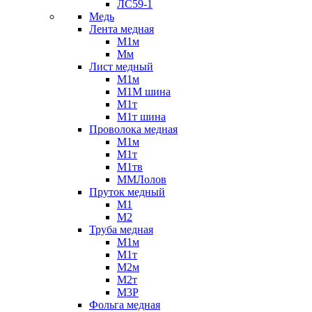
ЛС59-1
Медь
Лента медная
М1м
Мм
Лист медный
М1м
М1М шина
М1т
М1т шина
Проволока медная
М1м
М1т
М1тв
ММЛолов
Пруток медный
М1
М2
Труба медная
М1м
М1т
М2м
М2т
М3Р
Фольга медная