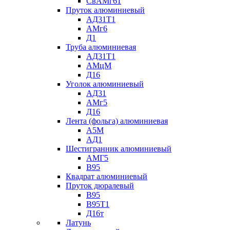
СвАМг61
Пруток алюминиевый
АД31Т1
АМг6
Д1
Труба алюминиевая
АД31Т1
АМцМ
Д16
Уголок алюминиевый
АД31
АМг5
Д16
Лента (фольга) алюминиевая
А5М
АД1
Шестигранник алюминиевый
АМГ5
В95
Квадрат алюминиевый
Пруток дюралевый
В95
В95Т1
Д16т
Латунь