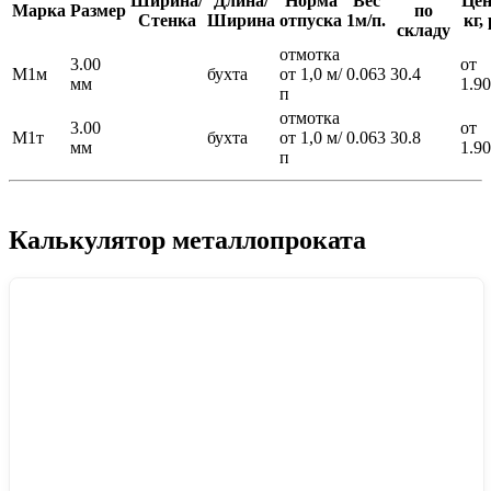
Ширина/
Длина/
Норма
Вес
Цен
Марка
Размер
по
Стенка
Ширина
отпуска
1м/п.
кг, 
складу
отмотка
3.00
от
М1м
бухта
от 1,0 м/
0.063
30.4
мм
1.90
п
отмотка
3.00
от
М1т
бухта
от 1,0 м/
0.063
30.8
мм
1.90
п
Калькулятор металлопроката