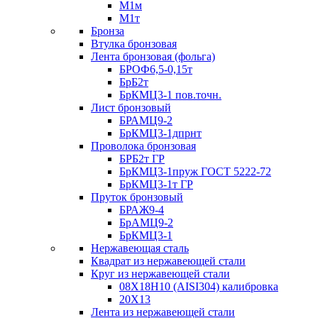
М1м
М1т
Бронза
Втулка бронзовая
Лента бронзовая (фольга)
БРОФ6,5-0,15т
БрБ2т
БрКМЦ3-1 пов.точн.
Лист бронзовый
БРАМЦ9-2
БрКМЦ3-1дпрнт
Проволока бронзовая
БРБ2т ГР
БрКМЦ3-1пруж ГОСТ 5222-72
БрКМЦ3-1т ГР
Пруток бронзовый
БРАЖ9-4
БрАМЦ9-2
БрКМЦ3-1
Нержавеющая сталь
Квадрат из нержавеющей стали
Круг из нержавеющей стали
08Х18Н10 (AISI304) калибровка
20Х13
Лента из нержавеющей стали