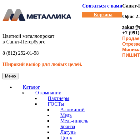
Связаться с нами
Санкт-П
Корзина
Офис 2-
zakaz@m
+7 (991)
Цветной металлопрокат
Продаем
в Санкт-Петербурге
Отреза
Минимал
8 (812) 252-01-58
ПИШИТ
Широкий выбор для любых целей.
Меню
Каталог
О компании
Партнеры
ГОСТы
Алюминий
Медь
Медь-никель
Бронза
Латунь
Цинк