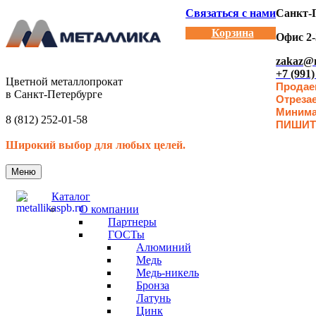
Связаться с нами
Санкт-П
Корзина
Офис 2-
zakaz@m
+7 (991)
Цветной металлопрокат
Продаем
в Санкт-Петербурге
Отреза
Минимал
8 (812) 252-01-58
ПИШИТ
Широкий выбор для любых целей.
Меню
Каталог
О компании
Партнеры
ГОСТы
Алюминий
Медь
Медь-никель
Бронза
Латунь
Цинк