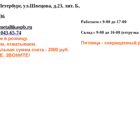
етербург, ул.Швецова, д.23, лит. Б,
36
Работаем с 9-00 до 17-00
etallikaspb.ru
 043-65-74
Склад с 9-00 до 16-00 (отгрузк
 в розницу.
Пятница - сокращенн
ый р
ем, отматываем.
ьная сумма счета - 2000 руб.
Е, ЗВОНИТЕ!