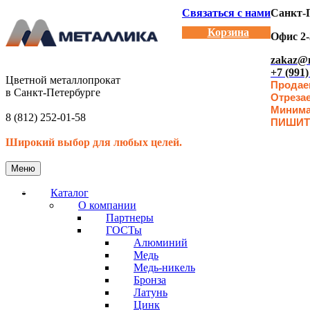
Связаться с нами
Санкт-П
Корзина
Офис 2-
zakaz@m
+7 (991)
Цветной металлопрокат
Продаем
в Санкт-Петербурге
Отреза
Минимал
8 (812) 252-01-58
ПИШИТ
Широкий выбор для любых целей.
Меню
Каталог
О компании
Партнеры
ГОСТы
Алюминий
Медь
Медь-никель
Бронза
Латунь
Цинк