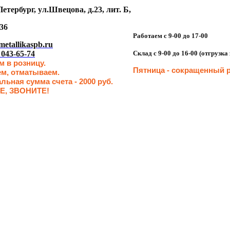
етербург, ул.Швецова, д.23, лит. Б,
36
Работаем с 9-00 до 17-00
etallikaspb.ru
 043-65-74
Склад с 9-00 до 16-00 (отгрузк
 в розницу.
Пятница - сокращенн
ый р
ем, отматываем.
ьная сумма счета - 2000 руб.
Е, ЗВОНИТЕ!