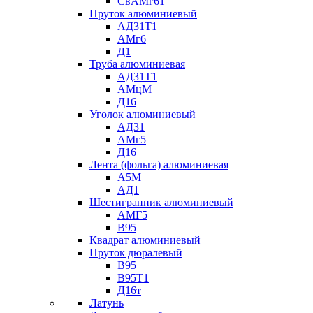
СвАМг61
Пруток алюминиевый
АД31Т1
АМг6
Д1
Труба алюминиевая
АД31Т1
АМцМ
Д16
Уголок алюминиевый
АД31
АМг5
Д16
Лента (фольга) алюминиевая
А5М
АД1
Шестигранник алюминиевый
АМГ5
В95
Квадрат алюминиевый
Пруток дюралевый
В95
В95Т1
Д16т
Латунь