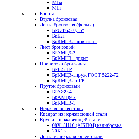
М1м
М1т
Бронза
Втулка бронзовая
Лента бронзовая (фольга)
БРОФ6,5-0,15т
БрБ2т
БрКМЦ3-1 пов.точн.
Лист бронзовый
БРАМЦ9-2
БрКМЦ3-1дпрнт
Проволока бронзовая
БРБ2т ГР
БрКМЦ3-1пруж ГОСТ 5222-72
БрКМЦ3-1т ГР
Пруток бронзовый
БРАЖ9-4
БрАМЦ9-2
БрКМЦ3-1
Нержавеющая сталь
Квадрат из нержавеющей стали
Круг из нержавеющей стали
08Х18Н10 (AISI304) калибровка
20Х13
Лента из нержавеющей стали