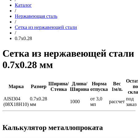
Каталог
/
Нержавеющая сталь
/
Сетка из нержавеющей стали
/
0.7x0.28
Сетка из нержавеющей стали
0.7x0.28 мм
Оста
Ширина/
Длина/
Норма
Вес
Марка
Размер
по
Стенка
Ширина
отпуска
1м/п.
скла
AISI304
0.7x0.28
от 3,0
под
1000
рассчет
(08Х18Н10)
мм
мп
заказ
Калькулятор металлопроката