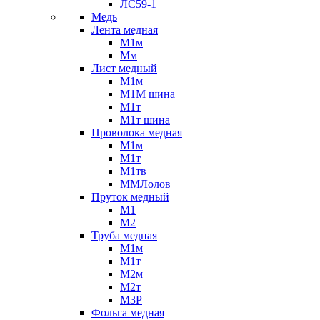
ЛС59-1
Медь
Лента медная
М1м
Мм
Лист медный
М1м
М1М шина
М1т
М1т шина
Проволока медная
М1м
М1т
М1тв
ММЛолов
Пруток медный
М1
М2
Труба медная
М1м
М1т
М2м
М2т
М3Р
Фольга медная