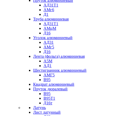
Пруток алюминиевый
АД31Т1
АМг6
Д1
Труба алюминиевая
АД31Т1
АМцМ
Д16
Уголок алюминиевый
АД31
АМг5
Д16
Лента (фольга) алюминиевая
А5М
АД1
Шестигранник алюминиевый
АМГ5
В95
Квадрат алюминиевый
Пруток дюралевый
В95
В95Т1
Д16т
Латунь
Лист латунный