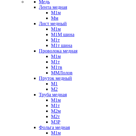
Медь
Лента медная
М1м
Мм
Лист медный
М1м
М1М шина
М1т
М1т шина
Проволока медная
М1м
М1т
М1тв
ММЛолов
Пруток медный
М1
М2
Труба медная
М1м
М1т
М2м
М2т
М3Р
Фольга медная
М1м