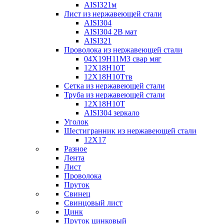
AISI321м
Лист из нержавеющей стали
AISI304
AISI304 2В мат
AISI321
Проволока из нержавеющей стали
04Х19Н11М3 свар мяг
12Х18Н10Т
12Х18Н10Ттв
Сетка из нержавеющей стали
Труба из нержавеющей стали
12Х18Н10Т
AISI304 зеркало
Уголок
Шестигранник из нержавеющей стали
12Х17
Разное
Лента
Лист
Проволока
Пруток
Свинец
Свинцовый лист
Цинк
Пруток цинковый