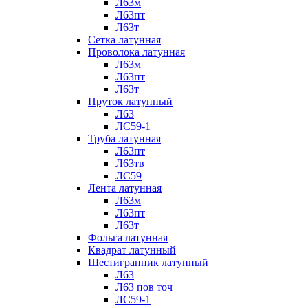
Л63м
Л63пт
Л63т
Сетка латунная
Проволока латунная
Л63м
Л63пт
Л63т
Пруток латунный
Л63
ЛС59-1
Труба латунная
Л63пт
Л63тв
ЛС59
Лента латунная
Л63м
Л63пт
Л63т
Фольга латунная
Квадрат латунный
Шестигранник латунный
Л63
Л63 пов точ
ЛС59-1