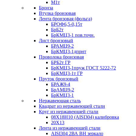
М1т
Бронза
Втулка бронзовая
Лента бронзовая (фольга)
БРОФ6,5-0,15т
БрБ2т
БрКМЦ3-1 пов.точн.
Лист бронзовый
БРАМЦ9-2
БрКМЦ3-1дпрнт
Проволока бронзовая
БРБ2т ГР
БрКМЦ3-1пруж ГОСТ 5222-72
БрКМЦ3-1т ГР
Пруток бронзовый
БРАЖ9-4
БрАМЦ9-2
БрКМЦ3-1
Нержавеющая сталь
Квадрат из нержавеющей стали
Круг из нержавеющей стали
08Х18Н10 (AISI304) калибровка
20Х13
Лента из нержавеющей стали
AISI304 2ВА ВН зеркало