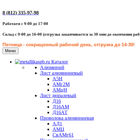
8 (812) 335-97-98
Работаем с 9-00 до 17-00
Склад с 9-00 до 16-00 (отгрузка заканчивается за 30 мин до окончания ра
Пятница - сокращенн
ый рабочий день, отгрузка до 14-30
!
Меню
Каталог
Алюминий
Лист алюминиевый
А5Н
АМг2М
АМцН
Лист дюралевый
Д16
Д16АМ
Д16АТ
Проволока алюминиевая
АД1
АМЦ
СвАМг61