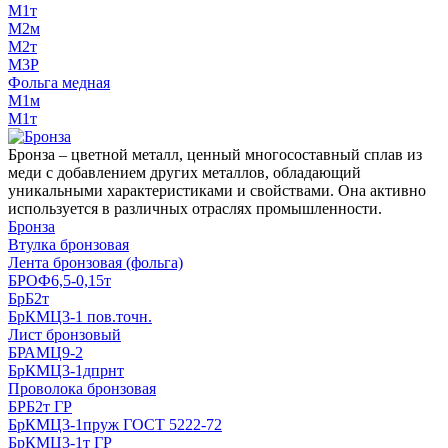
М1т
М2м
М2т
М3Р
Фольга медная
М1м
М1т
Бронза – цветной металл, ценный многосоставный сплав из
меди с добавлением других металлов, обладающий
уникальными характеристиками и свойствами. Она активно
используется в различных отраслях промышленности.
Бронза
Втулка бронзовая
Лента бронзовая (фольга)
БРОФ6,5-0,15т
БрБ2т
БрКМЦ3-1 пов.точн.
Лист бронзовый
БРАМЦ9-2
БрКМЦ3-1дпрнт
Проволока бронзовая
БРБ2т ГР
БрКМЦ3-1пруж ГОСТ 5222-72
БрКМЦ3-1т ГР