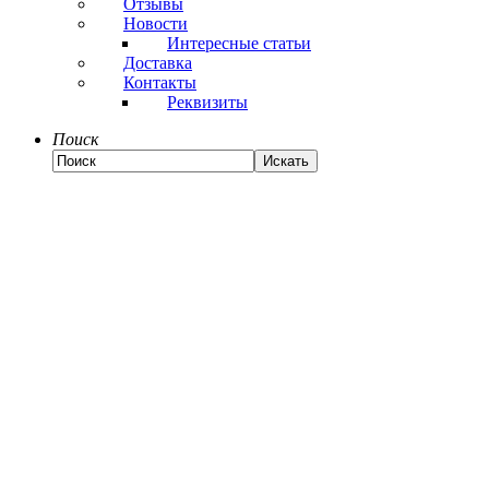
Отзывы
Новости
Интересные статьи
Доставка
Контакты
Реквизиты
Поиск
Искать
Связаться с нами
Нажимая отправить, Вы соглашаетесь с
обработкой
персональных данных
Защита от автоматических сообщений:
*
- поля обязательные к заполнению