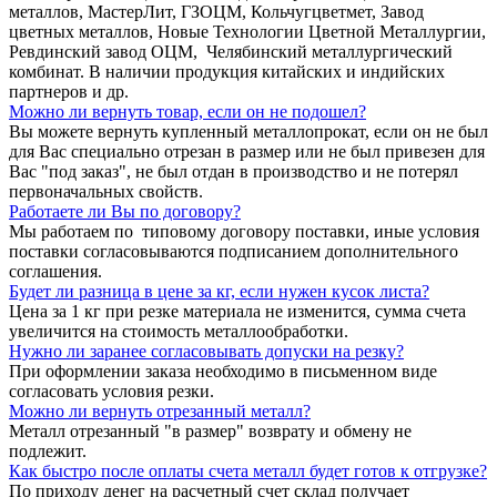
металлов, МастерЛит, ГЗОЦМ, Кольчугцветмет, Завод
цветных металлов, Новые Технологии Цветной Металлургии,
Ревдинский завод ОЦМ, Челябинский металлургический
комбинат. В наличии продукция китайских и индийских
партнеров и др.
Можно ли вернуть товар, если он не подошел?
Вы можете вернуть купленный металлопрокат, если он не был
для Вас специально отрезан в размер или не был привезен для
Вас "под заказ", не был отдан в производство и не потерял
первоначальных свойств.
Работаете ли Вы по договору?
Мы работаем по типовому договору поставки, иные условия
поставки согласовываются подписанием дополнительного
соглашения.
Будет ли разница в цене за кг, если нужен кусок листа?
Цена за 1 кг при резке материала не изменится, сумма счета
увеличится на стоимость металлообработки.
Нужно ли заранее согласовывать допуски на резку?
При оформлении заказа необходимо в письменном виде
согласовать условия резки.
Можно ли вернуть отрезанный металл?
Металл отрезанный "в размер" возврату и обмену не
подлежит.
Как быстро после оплаты счета металл будет готов к отгрузке?
По приходу денег на расчетный счет склад получает