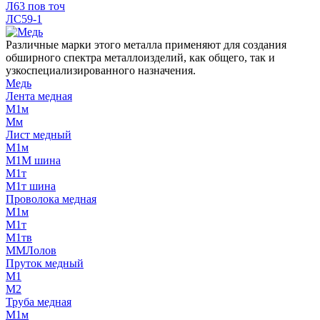
Л63 пов точ
ЛС59-1
Различные марки этого металла применяют для создания
обширного спектра металлоизделий, как общего, так и
узкоспециализированного назначения.
Медь
Лента медная
М1м
Мм
Лист медный
М1м
М1М шина
М1т
М1т шина
Проволока медная
М1м
М1т
М1тв
ММЛолов
Пруток медный
М1
М2
Труба медная
М1м