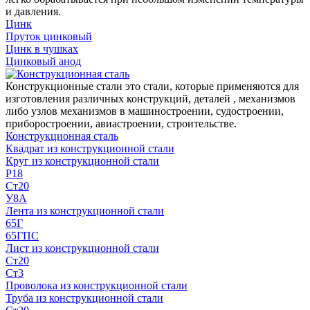
и давления.
Цинк
Пруток цинковый
Цинк в чушках
Цинковый анод
Конструкционные стали это стали, которые применяются для
изготовления различных конструкций, деталей , механизмов
либо узлов механизмов в машиностроении, судостроении,
приборостроении, авиастроении, строительстве.
Конструкционная сталь
Квадрат из конструкционной стали
Круг из конструкционной стали
Р18
Ст20
У8А
Лента из конструкционной стали
65Г
65ГПС
Лист из конструкционной стали
Ст20
Ст3
Проволока из конструкционной стали
Труба из конструкционной стали