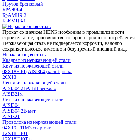
Пруток бронзовый
БРАЖ9-4
БрАМЦ9-2
БрКМЦ3-1
Прокат со значком НЕРЖ необходим в промышленности,
строительстве, производстве товаров народного потребления.
Нержавеющая сталь не подвергается коррозии, надолго
сохраняет высокое качество и безупречный внешний вид.
Нержавеющая сталь
Квадрат из нержавеющей стали
Круг из нержавеющей стали
08Х18Н10 (AISI304) калибровка
20Х13
Лента из нержавеющей стали
AISI304 2ВА ВН зеркало
AISI321м
Лист из нержавеющей стали
AISI304
AISI304 2В мат
AISI321
Проволока из нержавеющей стали
04Х19Н11М3 свар мяг
12Х18Н10Т
12Х18Н10Ттв