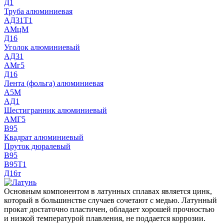
Д1
Труба алюминиевая
АД31Т1
АМцМ
Д16
Уголок алюминиевый
АД31
АМг5
Д16
Лента (фольга) алюминиевая
А5М
АД1
Шестигранник алюминиевый
АМГ5
В95
Квадрат алюминиевый
Пруток дюралевый
В95
В95Т1
Д16т
Основным компонентом в латунных сплавах является цинк,
который в большинстве случаев сочетают с медью. Латунный
прокат достаточно пластичен, обладает хорошей прочностью
и низкой температурой плавления, не поддается коррозии.