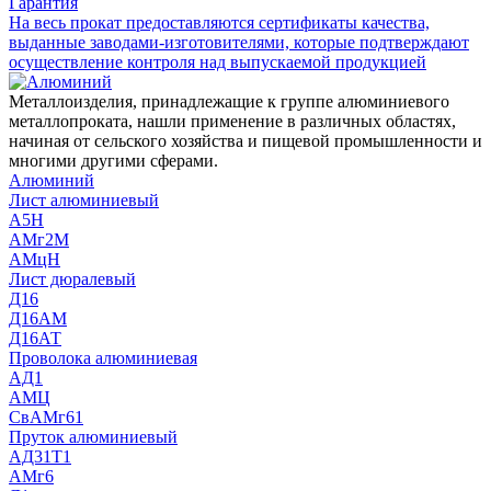
Гарантия
На весь прокат предоставляются сертификаты качества,
выданные заводами-изготовителями, которые подтверждают
осуществление контроля над выпускаемой продукцией
Металлоизделия, принадлежащие к группе алюминиевого
металлопроката, нашли применение в различных областях,
начиная от сельского хозяйства и пищевой промышленности и
многими другими сферами.
Алюминий
Лист алюминиевый
А5Н
АМг2М
АМцН
Лист дюралевый
Д16
Д16АМ
Д16АТ
Проволока алюминиевая
АД1
АМЦ
СвАМг61
Пруток алюминиевый
АД31Т1
АМг6