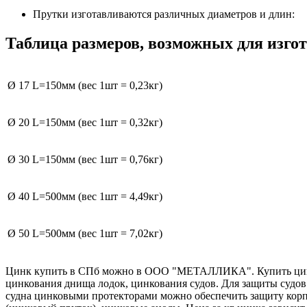
Прутки изготавливаются различных диаметров и длин:
Таблица размеров, возможных для изго
Ø 17 L=150мм (вес 1шт = 0,23кг)
Ø 20 L=150мм (вес 1шт = 0,32кг)
Ø 30 L=150мм (вес 1шт = 0,76кг)
Ø 40 L=500мм (вес 1шт = 4,49кг)
Ø 50 L=500мм (вес 1шт = 7,02кг)
Цинк купить в СПб можно в ООО "МЕТАЛЛИКА". Купить цинк дл
цинкования днища лодок, цинкования судов. Для защиты судов
судна цинковыми протекторами можно обеспечить защиту корп