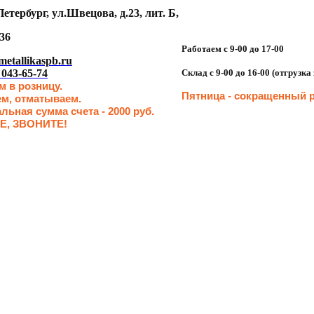
етербург, ул.Швецова, д.23, лит. Б,
36
Работаем с 9-00 до 17-00
etallikaspb.ru
 043-65-74
Склад с 9-00 до 16-00 (отгрузк
 в розницу.
Пятница - сокращенн
ый р
ем, отматываем.
ьная сумма счета - 2000 руб.
Е, ЗВОНИТЕ!