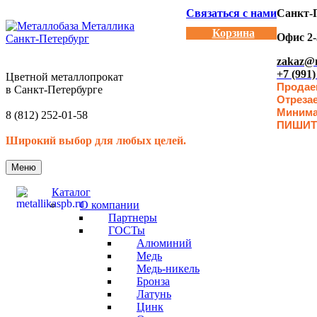
Связаться с нами
Санкт-П
Корзина
Офис 2-
zakaz@m
+7 (991)
Цветной металлопрокат
Продаем
в Санкт-Петербурге
Отреза
Минимал
8 (812) 252-01-58
ПИШИТ
Широкий выбор для любых целей.
Меню
Каталог
О компании
Партнеры
ГОСТы
Алюминий
Медь
Медь-никель
Бронза
Латунь
Цинк