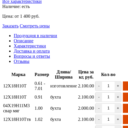
Все характеристики
Наличие:
есть
Цена:
от 1 400 руб.
Заказать
Смотреть цены
Продукция в наличии
Описание
Характеристики
Доставка и оплата
Вопросы и ответы
Отзывы
Длина/
Цена за
Марка
Размер
Кол-во
Ширина
кг, руб.
0.61 -
12Х18Н10Т
изготовление
2.100.00
-
+
7.01
12Х18Н10Т
0.91
бухта
2.100.00
-
+
04Х19Н11М3
1.00
бухта
2.000.00
-
+
свар мяг
12Х18Н10Ттв
1.02
бухта
2.100.00
-
+