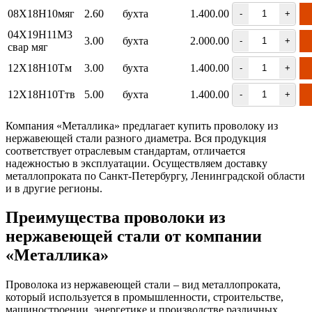
08Х18Н10мяг
2.60
бухта
1.400.00
-
+
04Х19Н11М3
3.00
бухта
2.000.00
-
+
свар мяг
12Х18Н10Тм
3.00
бухта
1.400.00
-
+
12Х18Н10Ттв
5.00
бухта
1.400.00
-
+
Компания «Металлика» предлагает купить проволоку из
нержавеющей стали разного диаметра. Вся продукция
соответствует отраслевым стандартам, отличается
надежностью в эксплуатации. Осуществляем доставку
металлопроката по Санкт-Петербургу, Ленинградской области
и в другие регионы.
Преимущества проволоки из
нержавеющей стали от компании
«Металлика»
Проволока из нержавеющей стали – вид металлопроката,
который используется в промышленности, строительстве,
машиностроении, энергетике и производстве различных