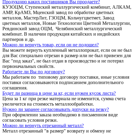
Продукцию каких поставщиков Вы проодаете?
КУЗОЦМ, Ступенский металлургический комбинат, АЛКАМ,
АМР, КрАМЗ, Мценский завод по обработке цветных
металлов, МастерЛит, ГЗОЦМ, Кольчугцветмет, Завод
цветных металлов, Новые Технологии Цветной Металлургии,
Ревдинский завод ОЦМ, Челябинский металлургический
комбинат. В наличии продукция китайских и индийских
партнеров и др.
Можно ли вернуть товар, если он не подошел?
Вы можете вернуть купленный металлопрокат, если он не был
для Вас специально отрезан в размер или не был привезен для
Вас "под заказ", не был отдан в производство и не потерял
первоначальных свойств.
Работаете ли Вы по договору?
Мы работаем по типовому договору поставки, иные условия
поставки согласовываются подписанием дополнительного
соглашения.
Будет ли разница в цене за кг, если нужен кусок листа?
Цена за 1 кг при резке материала не изменится, сумма счета
увеличится на стоимость металлообработки.
Нужно ли заранее согласовывать допуски на резку?
При оформлении заказа необходимо в письменном виде
согласовать условия резки.
Можно ли вернуть отрезанный металл?
Металл отрезанный "в размер" возврату и обмену не