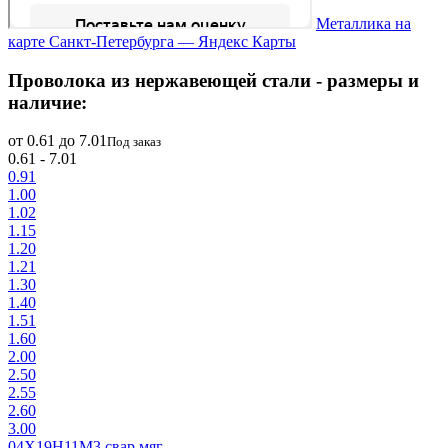
Металлика на
карте Санкт-Петербурга — Яндекс Карты
Проволока из нержавеющей стали - размеры и
наличие:
от 0.61 до 7.01
Под заказ
0.61 - 7.01
0.91
1.00
1.02
1.15
1.20
1.21
1.30
1.40
1.51
1.60
2.00
2.50
2.55
2.60
3.00
04Х19Н11М3 свар мяг