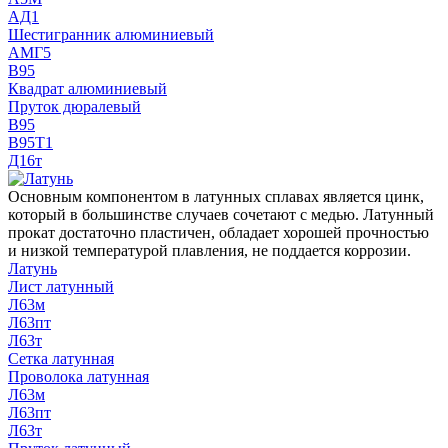
АД1
Шестигранник алюминиевый
АМГ5
В95
Квадрат алюминиевый
Пруток дюралевый
В95
В95Т1
Д16т
Основным компонентом в латунных сплавах является цинк,
который в большинстве случаев сочетают с медью. Латунный
прокат достаточно пластичен, обладает хорошей прочностью
и низкой температурой плавления, не поддается коррозии.
Латунь
Лист латунный
Л63м
Л63пт
Л63т
Сетка латунная
Проволока латунная
Л63м
Л63пт
Л63т