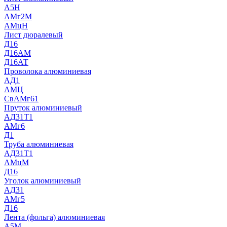
А5Н
АМг2М
АМцН
Лист дюралевый
Д16
Д16АМ
Д16АТ
Проволока алюминиевая
АД1
АМЦ
СвАМг61
Пруток алюминиевый
АД31Т1
АМг6
Д1
Труба алюминиевая
АД31Т1
АМцМ
Д16
Уголок алюминиевый
АД31
АМг5
Д16
Лента (фольга) алюминиевая
А5М