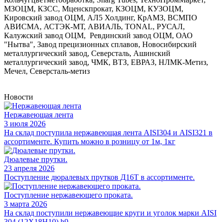
МЗОЦМ, КЗСС, Мценскпрокат, КЗОЦМ, КУЗОЦМ,
Кировский завод ОЦМ, АЛ5 Холдинг, КрАМЗ, ВСМПО
АВИСМА, АСТЭК-МТ, АВИАЛЬ, TONAL, РУСАЛ,
Калужский завод ОЦМ, Ревдинский завод ОЦМ, ОАО
"Нытва", Завод прецизионных сплавов, Новосибирский
металлургический завод, Северсталь, Ашинский
металлургический завод, ЧМК, ВТЗ, ЕВРАЗ, НЛМК-Метиз,
Мечел, Северсталь-метиз
Новости
Нержавеющая лента
3 июля 2026
На склад поступила нержавеющая лента AISI304 и AISI321 в
ассортименте. Купить можно в розницу от 1м, 1кг
Дюалевые прутки.
23 апреля 2026
Поступление дюралевых прутков Д16Т в ассортименте.
Поступление нержавеющего проката.
3 марта 2026
На склад поступили нержавеющие круги и уголок марки AISI
304 (12Х18Н10) h9