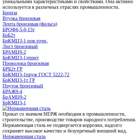
уникальными характеристиками и свойствами. Она активно
используется в различных отраслях промышленности.
Бронза
Втулка бронзовая
Лента бронзовая (фольга)
БРОФ6,5-0,15т
БрБ2т
БрКМЦ3-1 пов.точн.
Лист бронзовый
БРАМЦ9-2
БрКМЦ3-1дпрнт
Проволока бронзовая
БРБ2т ГР
БрКМЦ3-1пруж ГОСТ 5222-72
БрКМЦ3-1т ГР
Пруток бронзовый
БРАЖ9-4
БрАМЦ9-2
БрКМЦ3-1
Прокат со значком НЕРЖ необходим в промышленности,
строительстве, производстве товаров народного потребления.
Нержавеющая сталь не подвергается коррозии, надолго
сохраняет высокое качество и безупречный внешний вид.
Нержавеющая сталь