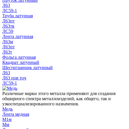
Пруток латунный
Л63
ЛС59-1
Труба латунная
Л63пт
Л63тв
ЛС59
Лента латунная
Л63м
Л63пт
Л63т
Фольга латунная
Квадрат латунный
Шестигранник латунный
Л63
Л63 пов точ
ЛС59-1
Различные марки этого металла применяют для создания
обширного спектра металлоизделий, как общего, так и
узкоспециализированного назначения.
Медь
Лента медная
М1м
Мм