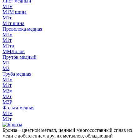
Лист медный
М1м
М1М шина
М1т
М1т шина
Проволока медная
М1м
М1т
М1тв
ММЛолов
Пруток медный
М1
М2
Труба медная
М1м
М1т
М2м
М2т
М3Р
Фольга медная
М1м
М1т
Бронза – цветной металл, ценный многосоставный сплав из
меди с добавлением других металлов, обладающий