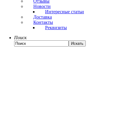
Отзывы
Новости
Интересные статьи
Доставка
Контакты
Реквизиты
Поиск
Искать
Связаться с нами
Нажимая отправить, Вы соглашаетесь с
обработкой
персональных данных
Защита от автоматических сообщений:
*
- поля обязательные к заполнению