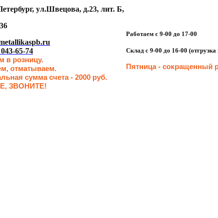
етербург, ул.Швецова, д.23, лит. Б,
36
Работаем с 9-00 до 17-00
etallikaspb.ru
 043-65-74
Склад с 9-00 до 16-00 (отгрузк
 в розницу.
Пятница - сокращенн
ый р
ем, отматываем.
ьная сумма счета - 2000 руб.
Е, ЗВОНИТЕ!