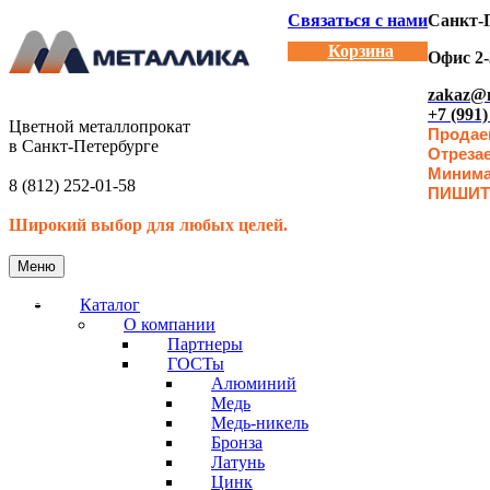
Связаться с нами
Санкт-П
Корзина
Офис 2-
zakaz@m
+7 (991)
Цветной металлопрокат
Продаем
в Санкт-Петербурге
Отреза
Минимал
8 (812) 252-01-58
ПИШИТ
Широкий выбор для любых целей.
Меню
Каталог
О компании
Партнеры
ГОСТы
Алюминий
Медь
Медь-никель
Бронза
Латунь
Цинк