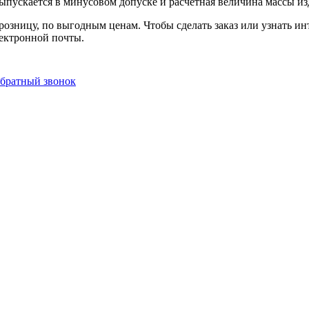
пускается в минусовом допуске и расчетная величина массы изд
в розницу, по выгодным ценам. Чтобы сделать заказ или узнать
лектронной почты.
обратный звонок