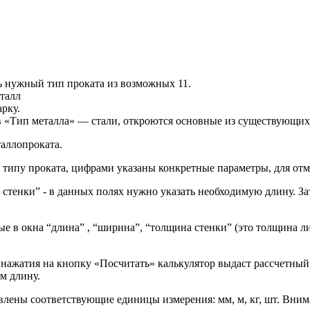
ь нужный тип проката из возможных 11.
талл
рку.
, в «Тип металла» — стали, откроются основные из существующи
аллопроката.
типу проката, цифрами указаны конкретные параметры, для отм
тенки” - в данных полях нужно указать необходимую длину. Зат
е в окна “длина” , “ширина”, “толщина стенки” (это толщина л
 нажатия на кнопку «Посчитать» калькулятор выдаст рассчетный
м длину.
лены соответствующие единицы измерения: мм, м, кг, шт. Внима