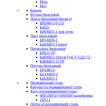
М1м
М1т
Бронза
Втулка бронзовая
Лента бронзовая (фольга)
БРОФ6,5-0,15т
БрБ2т
БрКМЦ3-1 пов.точн.
Лист бронзовый
БРАМЦ9-2
БрКМЦ3-1дпрнт
Проволока бронзовая
БРБ2т ГР
БрКМЦ3-1пруж ГОСТ 5222-72
БрКМЦ3-1т ГР
Пруток бронзовый
БРАЖ9-4
БрАМЦ9-2
БрКМЦ3-1
Нержавеющая сталь
Квадрат из нержавеющей стали
Круг из нержавеющей стали
08Х18Н10 (AISI304) калибровка
20Х13
Лента из нержавеющей стали