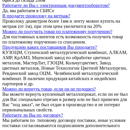
офиса до склада 200м
Работаете ли Вы с электронным документооборотом?
Да, мы работаем в СБИСе
В продаете проволоку на метраж?
Проволоку диаметром более 1мм и ленту можно купить на
метраж (от 1м), при этом цена увеличится на 20%
Можно ли получить товар по платежному поручению?
Для постоянных клиентов есть возможность получить товар
по платежному поручению со списанием.
Продукцию каких поставщиков Вы проодаете?
КУЗОЦМ, Ступенский металлургический комбинат, АЛКАМ,
АМР, КрАМЗ, Мценский завод по обработке цветных
металлов, МастерЛит, ГЗОЦМ, Кольчугцветмет, Завод
цветных металлов, Новые Технологии Цветной Металлургии,
Ревдинский завод ОЦМ, Челябинский металлургический
комбинат. В наличии продукция китайских и индийских
партнеров и др.
Можно ли вернуть товар, если он не подошел?
Вы можете вернуть купленный металлопрокат, если он не был
для Вас специально отрезан в размер или не был привезен для
Вас "под заказ", не был отдан в производство и не потерял
первоначальных свойств.
Работаете ли Вы по договору?
Мы работаем по типовому договору поставки, иные условия
поставки согласовываются подписанием дополнительного