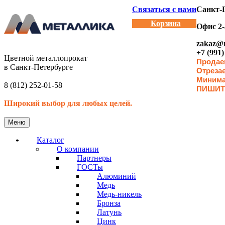
Связаться с нами
Санкт-П
Корзина
Офис 2-
zakaz@m
+7 (991)
Цветной металлопрокат
Продаем
в Санкт-Петербурге
Отреза
Минимал
8 (812) 252-01-58
ПИШИТ
Широкий выбор для любых целей.
Меню
Каталог
О компании
Партнеры
ГОСТы
Алюминий
Медь
Медь-никель
Бронза
Латунь
Цинк