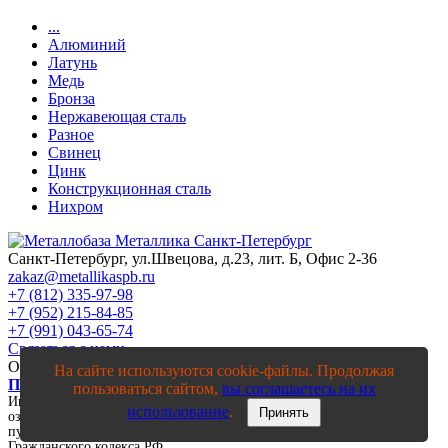
...
Алюминий
Латунь
Медь
Бронза
Нержавеющая сталь
Разное
Свинец
Цинк
Конструкционная сталь
Нихром
Санкт-Петербург, ул.Швецова, д.23, лит. Б, Офис 2-36
zakaz@metallikaspb.ru
+7 (812) 335-97-98
+7 (952) 215-84-85
+7 (991) 043-65-74
Связаться с нами
ООО "МЕТАЛЛИКА"
2003—2026
На сайте используются cookie-файлы. Продолжая
Политика конфиденциальности
пользоваться сайтом,
вы соглашаетесь на их
Информация на сайте, в том числе цены, носят исключительно
использование
.
Принять
ознакомительный характер и ни при каких условиях не является
публичной офертой, определяемой положениями статьи 437 п.2
Гражданского кодекса РФ.