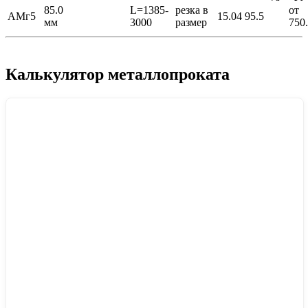
85.0
L=1385-
резка в
от
АМг5
15.04
95.5
мм
3000
размер
750
Калькулятор металлопроката