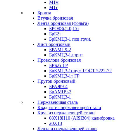
М1м
М1т
Бронза
Втулка бронзовая
Лента бронзовая (фольга)
БРОФ6,5-0,15т
БрБ2т
БрКМЦ3-1 пов.точн.
Лист бронзовый
БРАМЦ9-2
БрКМЦ3-1дпрнт
Проволока бронзовая
БРБ2т ГР
БрКМЦ3-1пруж ГОСТ 5222-72
БрКМЦ3-1т ГР
Пруток бронзовый
БРАЖ9-4
БрАМЦ9-2
БрКМЦ3-1
Нержавеющая сталь
Квадрат из нержавеющей стали
Круг из нержавеющей стали
08Х18Н10 (AISI304) калибровка
20Х13
Лента из нержавеющей стали