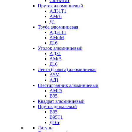
СвАМг61
Пруток алюминиевый
АД31Т1
АМг6
Д1
Труба алюминиевая
АД31Т1
АМцМ
Д16
Уголок алюминиевый
АД31
АМг5
Д16
Лента (фольга) алюминиевая
А5М
АД1
Шестигранник алюминиевый
АМГ5
В95
Квадрат алюминиевый
Пруток дюралевый
В95
В95Т1
Д16т
Латунь