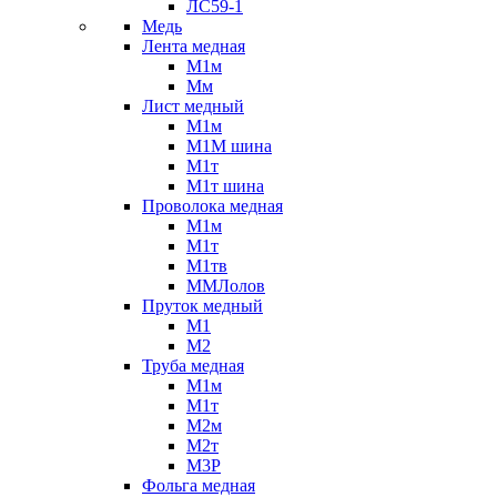
ЛС59-1
Медь
Лента медная
М1м
Мм
Лист медный
М1м
М1М шина
М1т
М1т шина
Проволока медная
М1м
М1т
М1тв
ММЛолов
Пруток медный
М1
М2
Труба медная
М1м
М1т
М2м
М2т
М3Р
Фольга медная