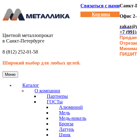
Связаться с нами
Санкт-П
Корзина
Офис 2-
zakaz@m
+7 (991)
Цветной металлопрокат
Продаем
в Санкт-Петербурге
Отреза
Минимал
8 (812) 252-01-58
ПИШИТ
Широкий выбор для любых целей.
Меню
Каталог
О компании
Партнеры
ГОСТы
Алюминий
Медь
Медь-никель
Бронза
Латунь
Цинк