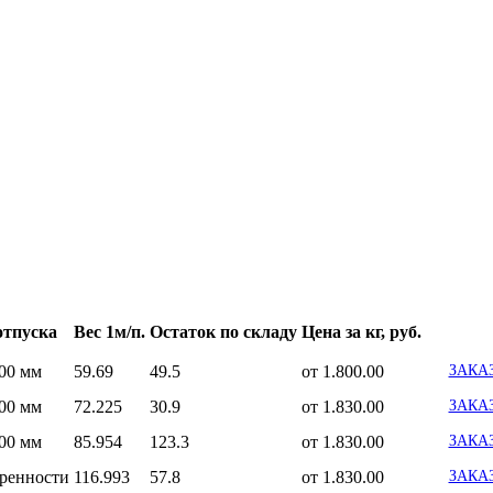
отпуска
Вес 1м/п.
Остаток по складу
Цена за кг, руб.
100 мм
59.69
49.5
от 1.800.00
ЗАКА
100 мм
72.225
30.9
от 1.830.00
ЗАКА
100 мм
85.954
123.3
от 1.830.00
ЗАКА
оренности
116.993
57.8
от 1.830.00
ЗАКА