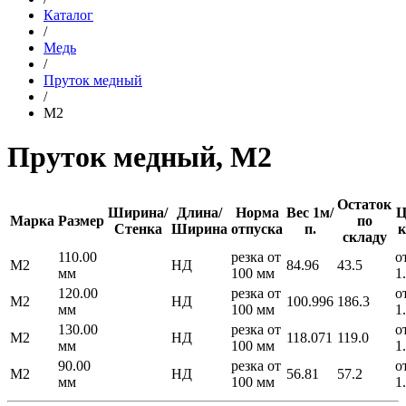
Каталог
/
Медь
/
Пруток медный
/
М2
Пруток медный, М2
Остаток
Ширина/
Длина/
Норма
Вес 1м/
Ц
Марка
Размер
по
Стенка
Ширина
отпуска
п.
к
складу
110.00
резка от
о
М2
НД
84.96
43.5
мм
100 мм
1
120.00
резка от
о
М2
НД
100.996
186.3
мм
100 мм
1
130.00
резка от
о
М2
НД
118.071
119.0
мм
100 мм
1
90.00
резка от
о
М2
НД
56.81
57.2
мм
100 мм
1