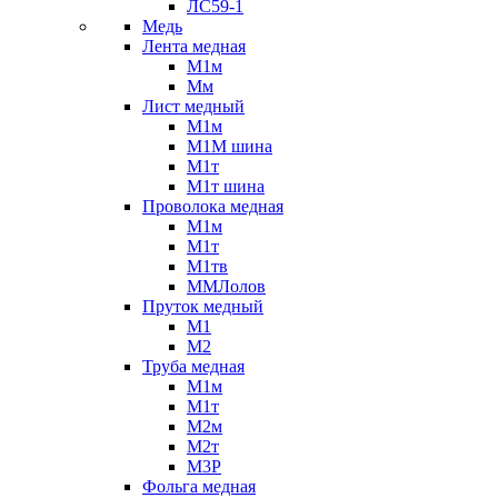
ЛС59-1
Медь
Лента медная
М1м
Мм
Лист медный
М1м
М1М шина
М1т
М1т шина
Проволока медная
М1м
М1т
М1тв
ММЛолов
Пруток медный
М1
М2
Труба медная
М1м
М1т
М2м
М2т
М3Р
Фольга медная