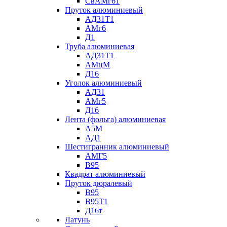
СвАМг61
Пруток алюминиевый
АД31Т1
АМг6
Д1
Труба алюминиевая
АД31Т1
АМцМ
Д16
Уголок алюминиевый
АД31
АМг5
Д16
Лента (фольга) алюминиевая
А5М
АД1
Шестигранник алюминиевый
АМГ5
В95
Квадрат алюминиевый
Пруток дюралевый
В95
В95Т1
Д16т
Латунь