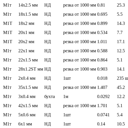
М1т
14x2.5 мм
НД
резка от 1000 мм
0.81
25.3
М1т
18x1.5 мм
НД
резка от 1000 мм
0.695
5.5
М1Т
18x2 мм
НД
резка от 1000 мм
0.899
14.3
М1Т
20x1 мм
НД
резка от 1000 мм
0.534
7.7
М1Т
20x2 мм
НД
резка от 1000 мм
1.011
17.1
М1т
22x1 мм
НД
резка от 1000 мм
0.588
12.5
М1т
22x1.5 мм
НД
резка от 1000 мм
0.864
5.1
М1т
28x1.2ST мм
НД
резка от 1000 мм
0.903
14.1
М1т
2x0.4 мм
НД
1шт
0.018
235 
М1т
35x1.5 мм
НД
резка от 1000 мм
1.407
45.2
М1т
3x0.4 мм
бухта
1м
0.0292
12.2
М1т
42x1.5 мм
НД
резка от 1000 мм
1.701
5.1
М1т
5x0.6 мм
НД
1шт
0.0741
5.4
М1т
6x1 мм
НД
1шт
0.14
10.5