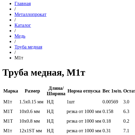
Главная
/
Металлопрокат
/
Каталог
/
Медь
/
Труба медная
/
М1т
Труба медная, М1т
Длина/
Марка
Размер
Норма отпуска
Вес 1м/п.
Оста
Ширина
М1т
1.5x0.15 мм
НД
1шт
0.00569
3.0
М1Т
10x0.6 мм
НД
резка от 1000 мм
0.158
6.3
М1Т
10x0.8 мм
НД
резка от 1000 мм
0.18
0.2
М1т
12x1ST мм
НД
резка от 1000 мм
0.31
7.1