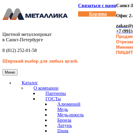
Связаться с нами
Санкт-П
Корзина
Офис 2-
zakaz@m
+7 (991)
Цветной металлопрокат
Продаем
в Санкт-Петербурге
Отреза
Минимал
8 (812) 252-01-58
ПИШИТ
Широкий выбор для любых целей.
Меню
Каталог
О компании
Партнеры
ГОСТы
Алюминий
Медь
Медь-никель
Бронза
Латунь
Цинк