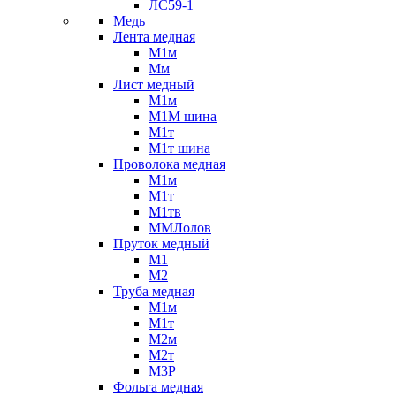
ЛС59-1
Медь
Лента медная
М1м
Мм
Лист медный
М1м
М1М шина
М1т
М1т шина
Проволока медная
М1м
М1т
М1тв
ММЛолов
Пруток медный
М1
М2
Труба медная
М1м
М1т
М2м
М2т
М3Р
Фольга медная