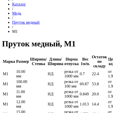
Каталог
/
Медь
/
Пруток медный
/
М1
Пруток медный, М1
Остаток
Ширина/
Длина/
Норма
Вес
Це
Марка
Размер
по
Стенка
Ширина
отпуска
1м/п.
кг
складу
10.00
резка от
от
М1
НД
0.7
22.4
мм
1000 мм
1.
100.00
резка от
от
М1
НД
69.87
53.8
мм
100 мм
1.
11.00
резка от
от
М1
НД
0.849
20.0
мм
1000 мм
1.
12.00
резка от
от
М1
НД
1.013
14.4
мм
1000 мм
1.
15.00
резка от
от