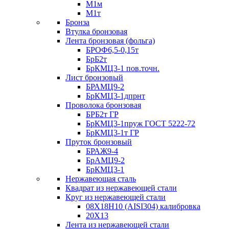
М1м
М1т
Бронза
Втулка бронзовая
Лента бронзовая (фольга)
БРОФ6,5-0,15т
БрБ2т
БрКМЦ3-1 пов.точн.
Лист бронзовый
БРАМЦ9-2
БрКМЦ3-1дпрнт
Проволока бронзовая
БРБ2т ГР
БрКМЦ3-1пруж ГОСТ 5222-72
БрКМЦ3-1т ГР
Пруток бронзовый
БРАЖ9-4
БрАМЦ9-2
БрКМЦ3-1
Нержавеющая сталь
Квадрат из нержавеющей стали
Круг из нержавеющей стали
08Х18Н10 (AISI304) калибровка
20Х13
Лента из нержавеющей стали