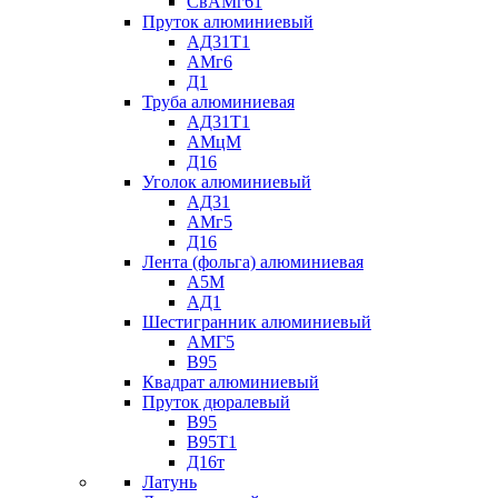
СвАМг61
Пруток алюминиевый
АД31Т1
АМг6
Д1
Труба алюминиевая
АД31Т1
АМцМ
Д16
Уголок алюминиевый
АД31
АМг5
Д16
Лента (фольга) алюминиевая
А5М
АД1
Шестигранник алюминиевый
АМГ5
В95
Квадрат алюминиевый
Пруток дюралевый
В95
В95Т1
Д16т
Латунь