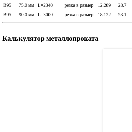
В95
75.0 мм
L=2340
резка в размер
12.289
28.7
В95
90.0 мм
L=3000
резка в размер
18.122
53.1
Калькулятор металлопроката