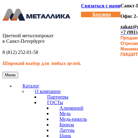
Связаться с нами
Санкт-П
Корзина
Офис 2-
zakaz@m
+7 (991)
Цветной металлопрокат
Продаем
в Санкт-Петербурге
Отреза
Минимал
8 (812) 252-01-58
ПИШИТ
Широкий выбор для любых целей.
Меню
Каталог
О компании
Партнеры
ГОСТы
Алюминий
Медь
Медь-никель
Бронза
Латунь
Цинк