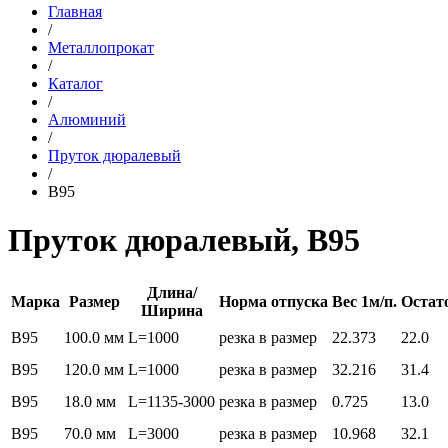
Главная
/
Металлопрокат
/
Каталог
/
Алюминий
/
Пруток дюралевый
/
В95
Пруток дюралевый, В95
Длина/
Марка
Размер
Норма отпуска
Вес 1м/п.
Остат
Ширина
В95
100.0 мм
L=1000
резка в размер
22.373
22.0
В95
120.0 мм
L=1000
резка в размер
32.216
31.4
В95
18.0 мм
L=1135-3000
резка в размер
0.725
13.0
В95
70.0 мм
L=3000
резка в размер
10.968
32.1