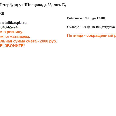
етербург, ул.Швецова, д.23, лит. Б,
36
Работаем с 9-00 до 17-00
etallikaspb.ru
 043-65-74
Склад с 9-00 до 16-00 (отгрузк
 в розницу.
Пятница - сокращенн
ый р
ем, отматываем.
ьная сумма счета - 2000 руб.
Е, ЗВОНИТЕ!