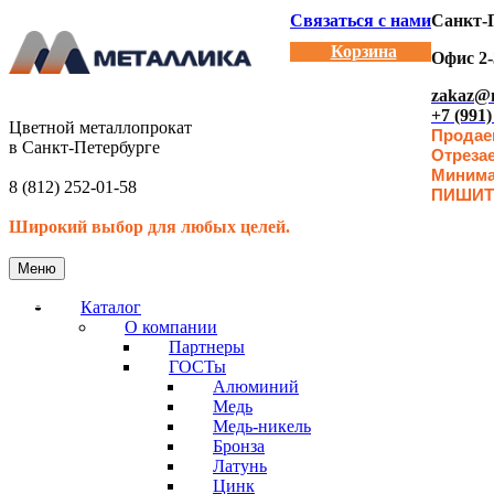
Связаться с нами
Санкт-П
Корзина
Офис 2-
zakaz@m
+7 (991)
Цветной металлопрокат
Продаем
в Санкт-Петербурге
Отреза
Минимал
8 (812) 252-01-58
ПИШИТ
Широкий выбор для любых целей.
Меню
Каталог
О компании
Партнеры
ГОСТы
Алюминий
Медь
Медь-никель
Бронза
Латунь
Цинк