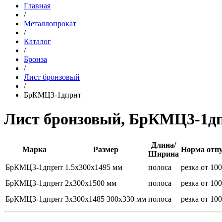
Главная
/
Металлопрокат
/
Каталог
/
Бронза
/
Лист бронзовый
/
БрКМЦ3-1дпрнт
Лист бронзовый, БрКМЦ3-1д
Длина/
Марка
Размер
Норма отп
Ширина
БрКМЦ3-1дпрнт
1.5x300x1495 мм
полоса
резка от 10
БрКМЦ3-1дпрнт
2x300x1500 мм
полоса
резка от 10
БрКМЦ3-1дпрнт
3x300x1485 300x330 мм
полоса
резка от 10