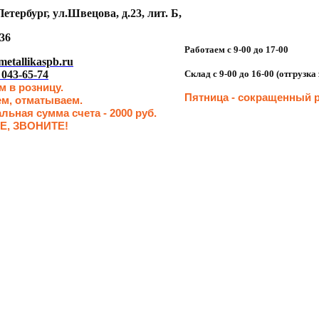
етербург, ул.Швецова, д.23, лит. Б,
36
Работаем с 9-00 до 17-00
etallikaspb.ru
 043-65-74
Склад с 9-00 до 16-00 (отгрузк
 в розницу.
Пятница - сокращенн
ый р
ем, отматываем.
ьная сумма счета - 2000 руб.
Е, ЗВОНИТЕ!