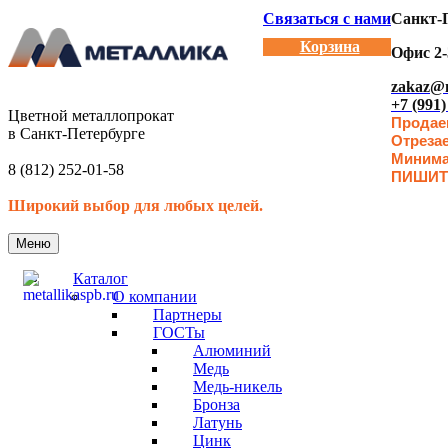
Связаться с нами
Санкт-П
Корзина
Офис 2-
zakaz@m
+7 (991)
Цветной металлопрокат
Продаем
в Санкт-Петербурге
Отреза
Минимал
8 (812) 252-01-58
ПИШИТ
Широкий выбор для любых целей.
Меню
Каталог
О компании
Партнеры
ГОСТы
Алюминий
Медь
Медь-никель
Бронза
Латунь
Цинк