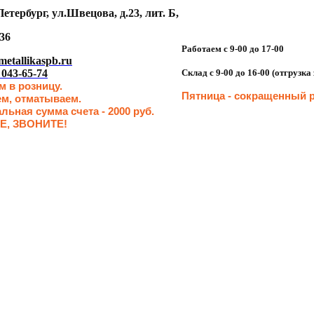
етербург, ул.Швецова, д.23, лит. Б,
36
Работаем с 9-00 до 17-00
etallikaspb.ru
 043-65-74
Склад с 9-00 до 16-00 (отгрузк
 в розницу.
Пятница - сокращенн
ый р
ем, отматываем.
ьная сумма счета - 2000 руб.
Е, ЗВОНИТЕ!