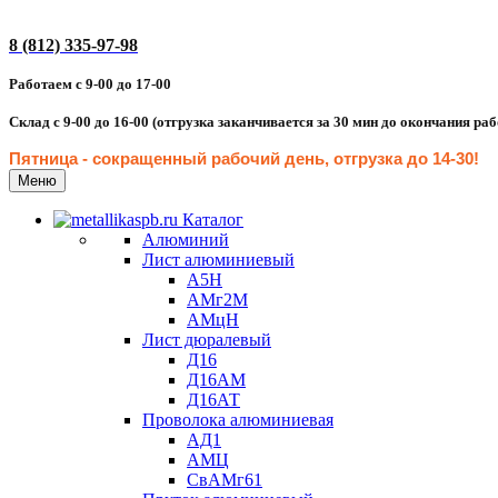
8 (812) 335-97-98
Работаем с 9-00 до 17-00
Склад с 9-00 до 16-00 (отгрузка заканчивается за 30 мин до окончания ра
Пятница - сокращенн
ый рабочий день, отгрузка до 14-30
!
Меню
Каталог
Алюминий
Лист алюминиевый
А5Н
АМг2М
АМцН
Лист дюралевый
Д16
Д16АМ
Д16АТ
Проволока алюминиевая
АД1
АМЦ
СвАМг61