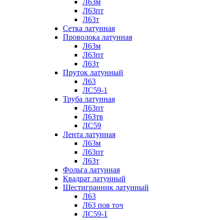
Л63м
Л63пт
Л63т
Сетка латунная
Проволока латунная
Л63м
Л63пт
Л63т
Пруток латунный
Л63
ЛС59-1
Труба латунная
Л63пт
Л63тв
ЛС59
Лента латунная
Л63м
Л63пт
Л63т
Фольга латунная
Квадрат латунный
Шестигранник латунный
Л63
Л63 пов точ
ЛС59-1