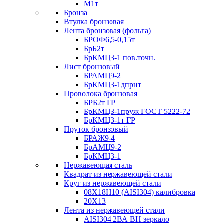
М1т
Бронза
Втулка бронзовая
Лента бронзовая (фольга)
БРОФ6,5-0,15т
БрБ2т
БрКМЦ3-1 пов.точн.
Лист бронзовый
БРАМЦ9-2
БрКМЦ3-1дпрнт
Проволока бронзовая
БРБ2т ГР
БрКМЦ3-1пруж ГОСТ 5222-72
БрКМЦ3-1т ГР
Пруток бронзовый
БРАЖ9-4
БрАМЦ9-2
БрКМЦ3-1
Нержавеющая сталь
Квадрат из нержавеющей стали
Круг из нержавеющей стали
08Х18Н10 (AISI304) калибровка
20Х13
Лента из нержавеющей стали
AISI304 2ВА ВН зеркало