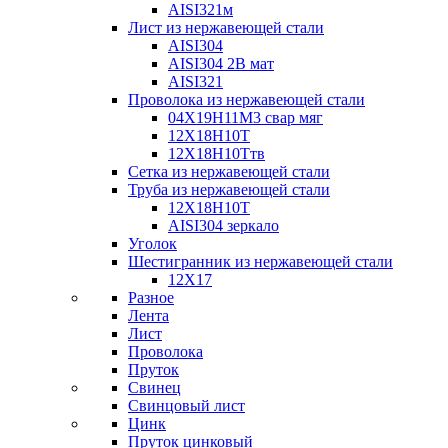
AISI321м
Лист из нержавеющей стали
AISI304
AISI304 2В мат
AISI321
Проволока из нержавеющей стали
04Х19Н11М3 свар мяг
12Х18Н10Т
12Х18Н10Ттв
Сетка из нержавеющей стали
Труба из нержавеющей стали
12Х18Н10Т
AISI304 зеркало
Уголок
Шестигранник из нержавеющей стали
12Х17
Разное
Лента
Лист
Проволока
Пруток
Свинец
Свинцовый лист
Цинк
Пруток цинковый