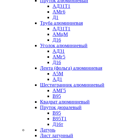
Пруток алюминиевый
АД31Т1
АМг6
Д1
Труба алюминиевая
АД31Т1
АМцМ
Д16
Уголок алюминиевый
АД31
АМг5
Д16
Лента (фольга) алюминиевая
А5М
АД1
Шестигранник алюминиевый
АМГ5
В95
Квадрат алюминиевый
Пруток дюралевый
В95
В95Т1
Д16т
Латунь
Лист латунный