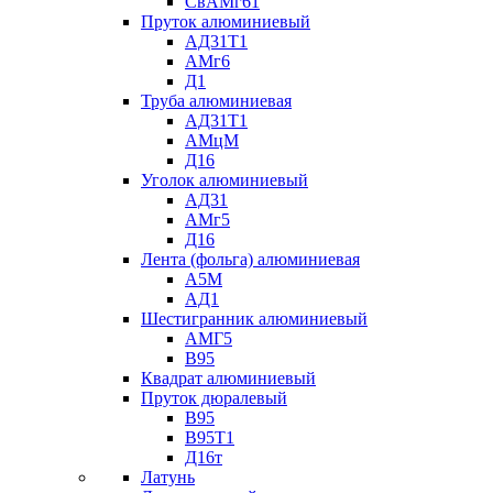
СвАМг61
Пруток алюминиевый
АД31Т1
АМг6
Д1
Труба алюминиевая
АД31Т1
АМцМ
Д16
Уголок алюминиевый
АД31
АМг5
Д16
Лента (фольга) алюминиевая
А5М
АД1
Шестигранник алюминиевый
АМГ5
В95
Квадрат алюминиевый
Пруток дюралевый
В95
В95Т1
Д16т
Латунь