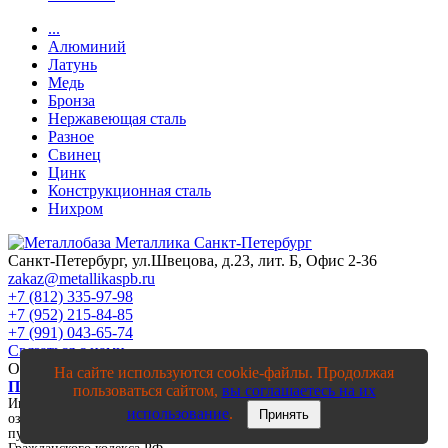
...
Алюминий
Латунь
Медь
Бронза
Нержавеющая сталь
Разное
Свинец
Цинк
Конструкционная сталь
Нихром
Санкт-Петербург, ул.Швецова, д.23, лит. Б, Офис 2-36
zakaz@metallikaspb.ru
+7 (812) 335-97-98
+7 (952) 215-84-85
+7 (991) 043-65-74
Связаться с нами
ООО "МЕТАЛЛИКА"
2003—2026
На сайте используются cookie-файлы. Продолжая
Политика конфиденциальности
пользоваться сайтом,
вы соглашаетесь на их
Информация на сайте, в том числе цены, носят исключительно
использование
.
Принять
ознакомительный характер и ни при каких условиях не является
публичной офертой, определяемой положениями статьи 437 п.2