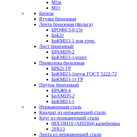
М1м
М1т
Бронза
Втулка бронзовая
Лента бронзовая (фольга)
БРОФ6,5-0,15т
БрБ2т
БрКМЦ3-1 пов.точн.
Лист бронзовый
БРАМЦ9-2
БрКМЦ3-1дпрнт
Проволока бронзовая
БРБ2т ГР
БрКМЦ3-1пруж ГОСТ 5222-72
БрКМЦ3-1т ГР
Пруток бронзовый
БРАЖ9-4
БрАМЦ9-2
БрКМЦ3-1
Нержавеющая сталь
Квадрат из нержавеющей стали
Круг из нержавеющей стали
08Х18Н10 (AISI304) калибровка
20Х13
Лента из нержавеющей стали