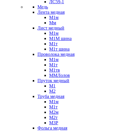
ЛС59-1
Медь
Лента медная
М1м
Мм
Лист медный
М1м
М1М шина
М1т
М1т шина
Проволока медная
М1м
М1т
М1тв
ММЛолов
Пруток медный
М1
М2
Труба медная
М1м
М1т
М2м
М2т
М3Р
Фольга медная