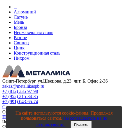
...
Алюминий
Латунь
Медь
Бронза
Нержавеющая сталь
Разное
Свинец
Цинк
Конструкционная сталь
Нихром
Санкт-Петербург, ул.Швецова, д.23, лит. Б, Офис 2-36
zakaz@metallikaspb.ru
+7 (812) 335-97-98
+7 (952) 215-84-85
+7 (991) 043-65-74
Связаться с нами
ООО "МЕТАЛЛИКА"
2003—2026
На сайте используются cookie-файлы. Продолжая
Политика конфиденциальности
пользоваться сайтом,
вы соглашаетесь на их
Информация на сайте, в том числе цены, носят исключительно
использование
.
Принять
ознакомительный характер и ни при каких условиях не является