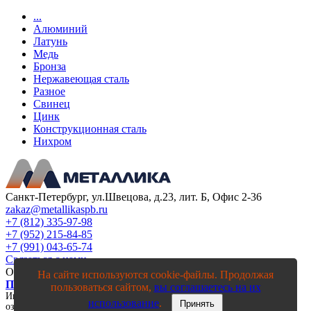
...
Алюминий
Латунь
Медь
Бронза
Нержавеющая сталь
Разное
Свинец
Цинк
Конструкционная сталь
Нихром
Санкт-Петербург, ул.Швецова, д.23, лит. Б, Офис 2-36
zakaz@metallikaspb.ru
+7 (812) 335-97-98
+7 (952) 215-84-85
+7 (991) 043-65-74
Связаться с нами
ООО "МЕТАЛЛИКА"
2003—2026
На сайте используются cookie-файлы. Продолжая
Политика конфиденциальности
пользоваться сайтом,
вы соглашаетесь на их
Информация на сайте, в том числе цены, носят исключительно
использование
.
Принять
ознакомительный характер и ни при каких условиях не является