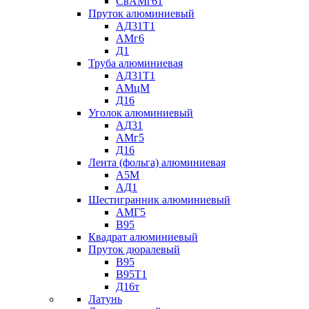
СвАМг61
Пруток алюминиевый
АД31Т1
АМг6
Д1
Труба алюминиевая
АД31Т1
АМцМ
Д16
Уголок алюминиевый
АД31
АМг5
Д16
Лента (фольга) алюминиевая
А5М
АД1
Шестигранник алюминиевый
АМГ5
В95
Квадрат алюминиевый
Пруток дюралевый
В95
В95Т1
Д16т
Латунь