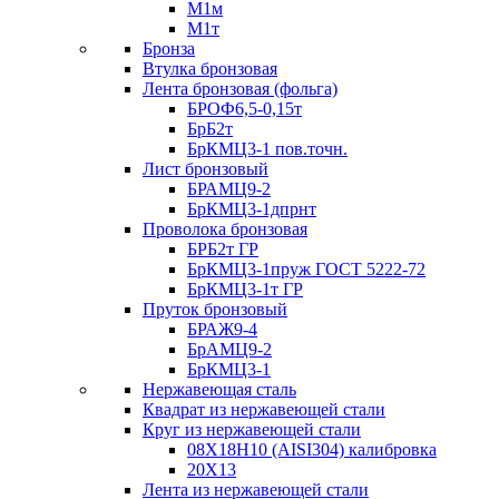
М1м
М1т
Бронза
Втулка бронзовая
Лента бронзовая (фольга)
БРОФ6,5-0,15т
БрБ2т
БрКМЦ3-1 пов.точн.
Лист бронзовый
БРАМЦ9-2
БрКМЦ3-1дпрнт
Проволока бронзовая
БРБ2т ГР
БрКМЦ3-1пруж ГОСТ 5222-72
БрКМЦ3-1т ГР
Пруток бронзовый
БРАЖ9-4
БрАМЦ9-2
БрКМЦ3-1
Нержавеющая сталь
Квадрат из нержавеющей стали
Круг из нержавеющей стали
08Х18Н10 (AISI304) калибровка
20Х13
Лента из нержавеющей стали