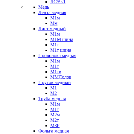
ЛС59-1
Медь
Лента медная
М1м
Мм
Лист медный
М1м
М1М шина
М1т
М1т шина
Проволока медная
М1м
М1т
М1тв
ММЛолов
Пруток медный
М1
М2
Труба медная
М1м
М1т
М2м
М2т
М3Р
Фольга медная