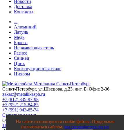
Новости
Доставка
Контакты
...
Алюминий
Латунь
Медь
Бронза
Нержавеющая сталь
Разное
Свинец
Цинк
Конструкционная сталь
Нихром
Санкт-Петербург, ул.Швецова, д.23, лит. Б, Офис 2-36
zakaz@metallikaspb.ru
+7 (812) 335-97-98
+7 (952) 215-84-85
+7 (991) 043-65-74
Связаться с нами
ООО "МЕТАЛЛИКА"
2003—2026
На сайте используются cookie-файлы. Продолжая
Политика конфиденциальности
пользоваться сайтом,
вы соглашаетесь на их